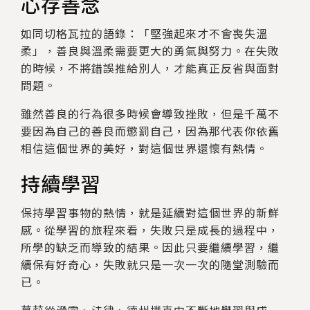
心存善念
如同切格瓦拉的語錄：「堅強起來才不會喪失溫
柔」，善良與溫柔需要更大的勇氣與努力。在失敗
的時候，不將錯誤推給別人，才能真正反省與面對
問題。
雖然善良的行為很多時候會導致挫敗，但是千萬不
要因為自己的善良而懲罰自己，因為那代表你依舊
相信這個世界的美好，對這個世界還懷有熱情。
持續學習
保持學習事物的熱情，就是延續對這個世界的新鮮
感。從學習的旅程來看，失敗只是成長的過程中，
所學的缺乏而導致的結果。因此只要繼續學習，繼
續保有好奇心，失敗就只是一次一次的隨堂測驗而
已。