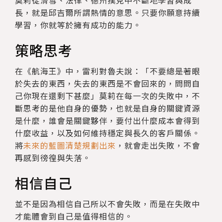
莫莉從滑雪、法律、德州撲克中不斷地學習與成
長，就是邱吉爾所謂熱情的意思。只要你願意持續
學習，你就等於擁有成功的能力。
策略思考
在《航海王》中，雷利對魯夫說：「不要總是著眼
於失去的東西，失去的東西是不會回來的，問問自
己你現在還剩下甚麼」莫莉在每一次的失敗中，不
斷思考的是他自身的優勢，也就是自身的關鍵資源
是什麼，誰會是關鍵夥伴，要付出什麼成本會得到
什麼收益，以及如何維持穩定與長久的客戶關係。
將
未來的藍圖清楚規劃出來
，就會走出失敗，不會
再感到徬徨與失落。
相信自己
並不是因為相信自己所以不會失敗，而是在失敗中
才能體會到自己是值得相信的。