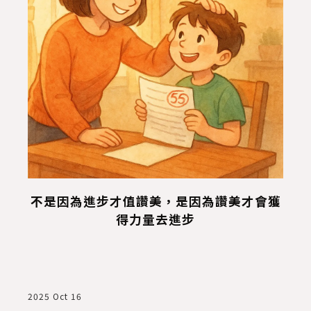
作
升
2
不是因為進步才值讚美，是因為讚美才會獲
得力量去進步
2025 Oct 16