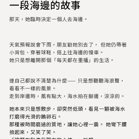
一段海邊的故事
那天，她臨時決定一個人去海邊。
天氣預報說會下雨，朋友勸她別去了， 但她仍帶著
小背包、穿著球鞋，搭上往海邊的慢車。
她只是想離開那個「每天都在重播」的生活。
連自己都說不清楚為什麼—— 只是想聽聽海浪聲，
看看不一樣的風景。
走到岸邊時，風有點大，海水拍在腳邊，涼涼的。
她本來只是想散步，卻突然低頭，看見一顆被海水
打磨得光滑的鵝卵石。
那種被時間磨過的質地，讓她心裡一震。 她彎下腰
撿起來，又笑了笑。