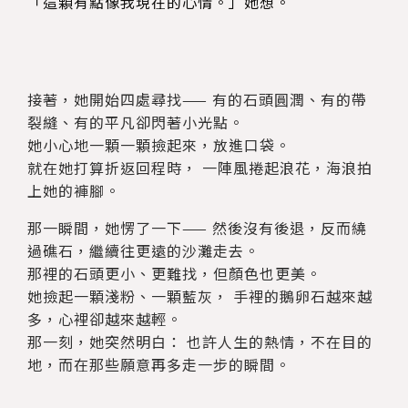
「這顆有點像我現在的心情。」她想。
接著，她開始四處尋找—— 有的石頭圓潤、有的帶
裂縫、有的平凡卻閃著小光點。
她小心地一顆一顆撿起來，放進口袋。
就在她打算折返回程時， 一陣風捲起浪花，海浪拍
上她的褲腳。
那一瞬間，她愣了一下—— 然後沒有後退，反而繞
過礁石，繼續往更遠的沙灘走去。
那裡的石頭更小、更難找，但顏色也更美。
她撿起一顆淺粉、一顆藍灰， 手裡的鵝卵石越來越
多，心裡卻越來越輕。
那一刻，她突然明白： 也許人生的熱情，不在目的
地，而在那些願意再多走一步的瞬間。