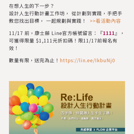
在想人生的下一步？
設計人生行動計畫工作坊， 從計劃到實踐，手把手
教您找出目標， 一起規劃與實踐！
>>看活動內容
11/17 前，康士藤 Line官方帳號留言：『
1111
』，
可獲得限量 $1,111元折扣碼！限11/17前報名有
效！
數量有限，送完為止！
https://lin.ee/IkbuNj0