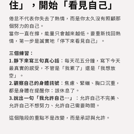
住」，開始「看見自己」
倦怠不代表你失去了熱情，而是你太久沒有照顧那
個努力的自己。
當你一直在撐，能量只會越來越低。要重新找回熱
情，第一步是誠實地「停下來看見自己」。
三個練習：
1.靜下來寫三句真心話
：每天花五分鐘，寫下今天
最真實的感受，不管是「我累了」還是「我想放
空」。
2.觀察自己的身體訊號
：焦慮、緊繃、胸口沉重，
都是身體在提醒你：該休息了。
3.說出一句「我允許自己…」
：允許自己不完美、
允許自己不想努力、允許自己需要時間。
這個階段的重點不是改變，而是承認與允許。