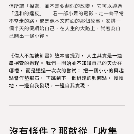
但所謂「探索」並不需要劇烈的改變， 它可以透過
「溫和的違反」——看一部小眾的電影、走一條平常
不常走的路，或是像本文前面的那個故事，安排一
個半天的假期給自己，在人生的大路上，試著為自
己開出一條小徑。
《偉大不能被計畫》這本書提到， 人生其實是一連
串探索的過程。 我們一開始並不知道自己的天命在
哪裡， 而是透過一次次的嘗試： 把一個小小的興趣
點當作墊腳石， 再跳到下一個稍遠的興趣點， 慢慢
地，一邊自我發現，一邊自我實現。
沒有條件？那就從「收集