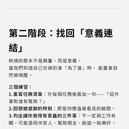
第二階段：找回「意義連
結」
熱情的根本不是興奮，而是意義。
當我們知道自己在做的事「為了誰」時， 能量會自
然被喚醒。
三個練習：
1.重寫任務清單
：在每個任務後面加一句——「這件
事對誰有幫助？」
2.回想被感謝的時刻
：那是你價值被看見的瞬間。
3.列出讓你覺得有意義的三件事
：不一定與工作有
關，可能是陪伴家人、幫助朋友、創造一點美好。